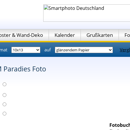
oster & Wand-Deko
Kalender
Grußkarten
Fo
rmat
auf
Vergl
 Paradies Foto
Fotobuch